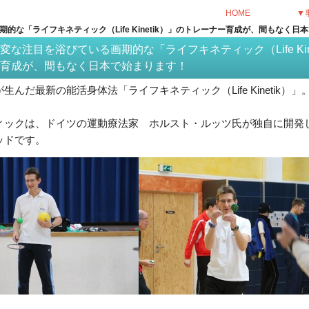
HOME
▼
的な「ライフキネティック（Life Kinetik）」のトレーナー育成が、間もなく日
変な注目を浴びている画期的な「ライフキネティック（Life Kine
ー育成が、間もなく日本で始まります！
が生んだ最新の能活身体
法「ライフキネティック（Life Kinetik）」
ィックは、ドイツの運動療法家 ホルスト・ルッツ氏が独自に開発
ッドです。