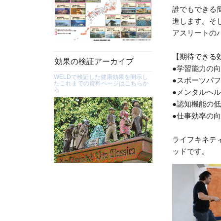
誰でもできる
進します。そ
アスリートの
【期待できる
効果の検証アーカイブ
●学習能力の
WELDで検証した健康効果を開示し
●スポーツパ
たこれまでの資料ページはこちらか
ら
●メンタルヘ
●認知機能の
●仕事効率の
ライフキネテ
ッドです。