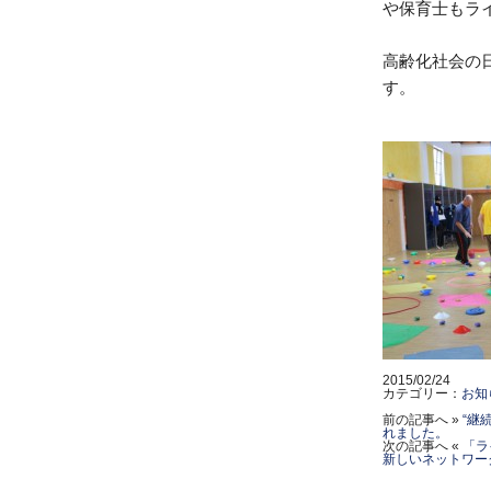
や保育士もラ
高齢化社会の
す。
2015/02/24
カテゴリー：
お知
前の記事へ »
“継
れました。
次の記事へ «
「ライ
新しいネットワー