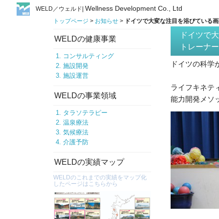
Wellness Development Co., Ltd
WELD／ウェルド|
トップページ
>
お知らせ
>
ドイツで大変な注目を浴びている画期
ドイツで大
WELDの健康事業
トレーナ
コンサルティング
ドイツの科学
施設開発
施設運営
ライフキネテ
WELDの事業領域
能力開発メソ
タラソテラピー
温泉療法
気候療法
介護予防
WELDの実績マップ
WELDのこれまでの実績をマップ化
したページはこちらから