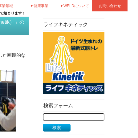
事業領域
▼健康事業
▼WELDについて
お問い合わせ
本で始まります！
tik）」の
ライフキネティック
。
した画期的な
検索フォーム