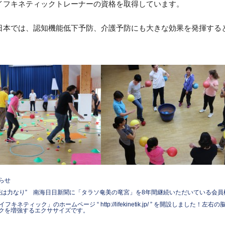
イフキネティックトレーナーの資格を取得しています。
日本では、認知機能低下予防、介護予防にも大きな効果を発揮する
らせ
続は力なり” 南海日日新聞に「タラソ奄美の竜宮」を8年間継続いただいている会
フキネティック」のホームページ “ http://lifekinetik.jp/ ” を開設しました！左
クを増強するエクササイズです。