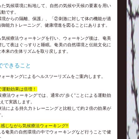
った気候環境に転地して、自然の気候や天候の要素を用い
活動です。
環境からの隔離、保護」、「②刺激に対して体の機能が適
防御能力トレーニング、健康増進を図ることにあります。
ら気候療法ウォーキングを行い、ウォーキング後は、奄美
喫して夜はぐっすりと睡眠。奄美の自然環境と伝統文化に
な本来の生体リズムを取り戻します。
でできること
ウォーキングによるヘルスツーリズムをご案内します。
で運動効果は倍増！
候療法ウォーキングでは、通常の“歩く”ことによる運動効
加えて実践します。
療法による持久力トレーニングと比較して約２倍の効果が
す。
と感じながら気候療法ウォーキング!!
ふれる奄美の自然環境の中でウォーキングなど行うことで健
す。