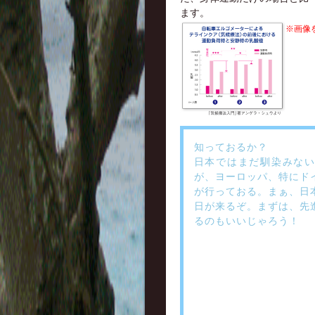
ます。
※画像
知っておるか？
日本ではまだ馴染みな
が、ヨーロッパ、特にド
が行っておる。まぁ、日
日が来るぞ。まずは、先
るのもいいじゃろう！