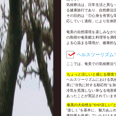
気候療法は、日常生活と異な
る健康旅行であり、自然療法
その目的は「①心身を有害な
応していく過程」により生体
奄美の自然環境を楽しみなが
の島唄や奄美郷土料理等を満
よる心温まる環境が、健康的
ヘルスツーリズム
ここでは、奄美での気候療法
ちょっと涼しいと感じる環境
ヘルスツーリズムにおける気
果に“冷気に対する順応性”を
冷気を意識しない単なる地形
あったことが実証されていま
奄美の大自然を“やや涼しい”
“楽しく”を基本に、魅力あ
康効果を体感していただけま