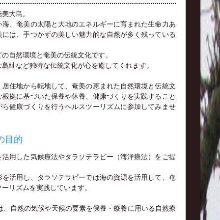
奄美大島。
い海、奄美の太陽と大地のエネルギーに育まれた生命力あ
美には、手つかずの美しい魅力的な自然が多く残っている
どの自然環境と奄美の伝統文化です。
大島紬など独特な伝統文化が心を癒してくれます。
、居住地から転地して、奄美の恵まれた自然環境と伝統文
な根拠に基づいた保養や休養、健康づくりを実践すること
がら健康づくりを行うヘルスツーリズムに参加してみませ
の目的
を活用した気候療法やタラソテラピー（海洋療法）をご提
形を活用し、タラソテラピーでは海の資源を活用して、奄
ツーリズムを実践しています。
ie）とは、自然の気候や天候の要素を保養・療養に用いる自然療