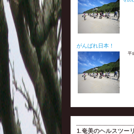
がんばれ日本！
平成
1.奄美のヘルスツー