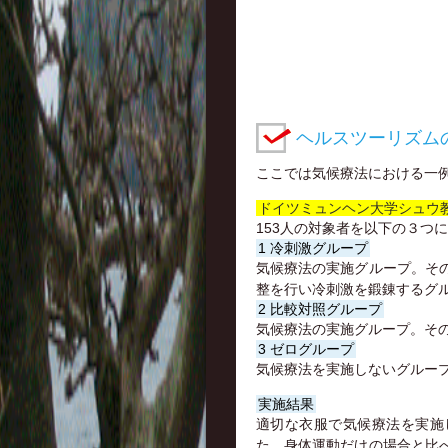
ヘルスツーリズム
ここでは気候療法における一
ドイツミュンヘン大学シュウ
153人の対象者を以下の３つ
1 冷刺激グループ
気候療法の実施グループ。そ
整を行い冷刺激を鍛錬するグ
2 比較対照グループ
気候療法の実施グループ。そ
3 ゼログループ
気候療法を実施しないグルー
実施結果
適切な衣服で気候療法を実施
た、身体運動だけの場合と比