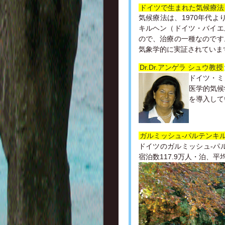
ドイツで生まれた気候療法
気候療法は、1970年代
キルヘン（ドイツ・バイエ
ので、治療の一種なのです
気象学的に実証されていま
Dr.Dr.アンゲラ シュウ教授
ドイツ・ミ
医学的気候
を導入して
ガルミッシュ-パルテンキ
ドイツのガルミッシュ-パル
宿泊数117.9万人・泊、平