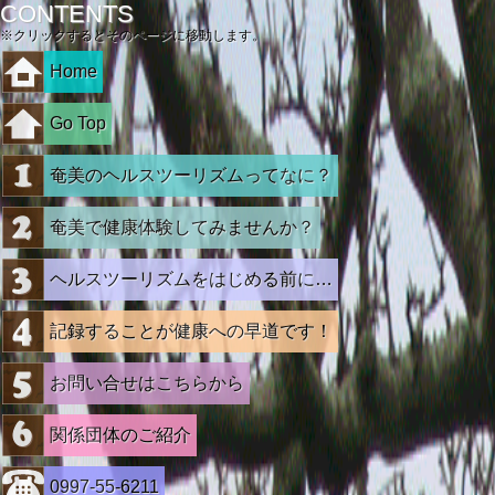
CONTENTS
※クリックするとそのページに移動します。
Home
Go Top
奄美のヘルスツーリズムってなに？
奄美で健康体験してみませんか？
ヘルスツーリズムをはじめる前に…
記録することが健康への早道です！
お問い合せはこちらから
関係団体のご紹介
0997-55-6211