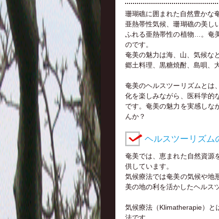
珊瑚礁に囲まれた自然豊かな
亜熱帯性気候、珊瑚礁の美し
ふれる亜熱帯性の植物…。奄
のです。
奄美の魅力は海、山、気候な
郷土料理、黒糖焼酎、島唄、
奄美のヘルスツーリズムとは
化を楽しみながら、医科学的
です。奄美の魅力を実感しな
んか？
ヘルスツーリズム
奄美では、恵まれた自然資源
供しています。
気候療法では奄美の気候や地
美の地の利を活かしたヘルス
気候療法（Klimatherap
法です。