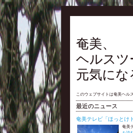
奄美、
ヘルスツ
元気にな
このウェブサイトは奄美ヘル
最近のニュース
奄美テレビ「ほっとけ
奄美
を読