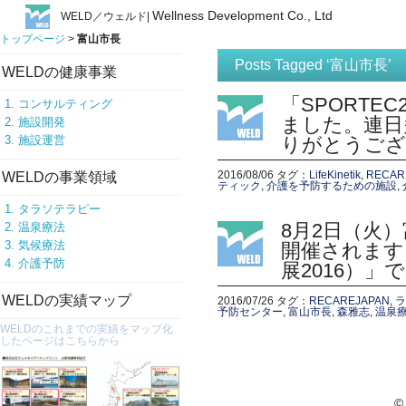
Wellness Development Co., Ltd
WELD／ウェルド|
トップページ
>
富山市長
Posts Tagged ‘富山市長’
WELDの健康事業
「SPORTE
コンサルティング
ました。連日
施設開発
施設運営
りがとうござ
2016/08/06
タグ：
LifeKinetik
,
RECA
WELDの事業領域
ティック
,
介護を予防するための施設
,
タラソテラピー
8月2日（火
温泉療法
気候療法
開催されます「
介護予防
展2016）
WELDの実績マップ
2016/07/26
タグ：
RECAREJAPAN
,
ラ
予防センター
,
富山市長
,
森雅志
,
温泉
WELDのこれまでの実績をマップ化
したページはこちらから
©