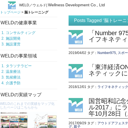
Wellness Development Co., Ltd
WELD／ウェルド|
トップページ
>
脳トレーニング
Posts Tagged ‘脳トレー
WELDの健康事業
「Number 
コンサルティング
イフキネティ
施設開発
施設運営
2019/04/02
タグ：
Number975
,
スポー
WELDの事業領域
「東洋経済ON
タラソテラピー
温泉療法
ネティックに
気候療法
介護予防
2018/12/01
タグ：
ライフキネティッ
WELDの実績マップ
国営昭和記念
WELDのこれまでの実績をマップ化
ル2017」に
したページはこちらから
年10月28日
2017/09/29
タグ：
アウトドアフェス
グ
,
親子