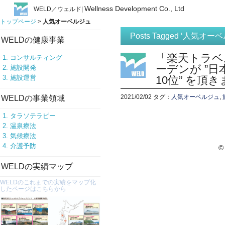
Wellness Development Co., Ltd
WELD／ウェルド|
トップページ
>
人気オーベルジュ
Posts Tagged ‘人気オー
WELDの健康事業
「楽天トラベ
コンサルティング
ーデンが ”
施設開発
施設運営
10位” を頂
2021/02/02
タグ：
人気オーベルジュ
,
WELDの事業領域
タラソテラピー
温泉療法
気候療法
介護予防
©
WELDの実績マップ
WELDのこれまでの実績をマップ化
したページはこちらから