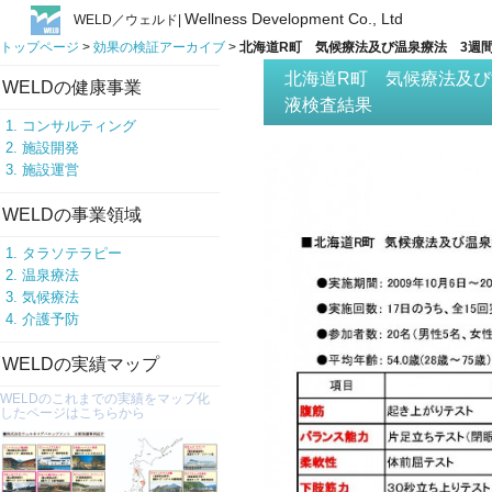
Wellness Development Co., Ltd
WELD／ウェルド|
トップページ
>
効果の検証アーカイブ
>
北海道R町 気候療法及び温泉療法 3週
北海道R町 気候療法及び
WELDの健康事業
液検査結果
コンサルティング
施設開発
施設運営
WELDの事業領域
タラソテラピー
温泉療法
気候療法
介護予防
WELDの実績マップ
WELDのこれまでの実績をマップ化
したページはこちらから