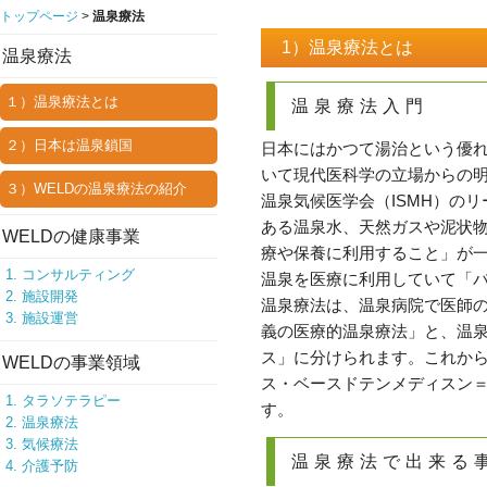
トップページ
>
温泉療法
1）温泉療法とは
温泉療法
１）温泉療法とは
温泉療法入門
２）日本は温泉鎖国
日本にはかつて湯治という優
いて現代医科学の立場からの
３）WELDの温泉療法の紹介
温泉気候医学会（ISMH）の
ある温泉水、天然ガスや泥状
WELDの健康事業
療や保養に利用すること」が
コンサルティング
温泉を医療に利用していて「
施設開発
温泉療法は、温泉病院で医師
施設運営
義の医療的温泉療法」と、温
ス」に分けられます。これか
WELDの事業領域
ス・ベースドテンメディスン
タラソテラピー
す。
温泉療法
気候療法
温泉療法で出来る
介護予防