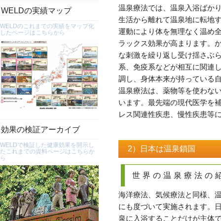
温泉療法では、温泉入浴ばか
WELDの実績マップ
生活から離れて温泉地に転地
WELDのこれまでの実績をマップ化
運動により体を無理なく温め
したページはこちらから
ラックス効果が高まります。
な刺激を繰り返し受け揺さぶ
系、免疫系などが相互に関連
調し、身体本来が持っている
温泉療法は、薬物等を使わな
います。最先端の現代医学を
レス関連性疾患、慢性疾患等
効果の検証アーカイブ
WELDで検証した健康効果を開示し
2）日本は温泉鎖国
たこれまでの資料ページはこちらか
ら
世界の温泉療法の
海洋療法、気候療法と同様、
にも度づいて実施されます。
泉に入浴することだけが主体