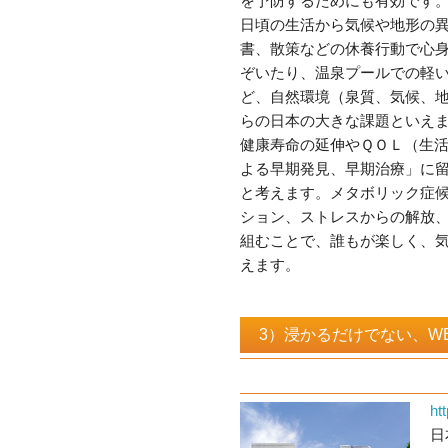
を予防するためにも有効です
日頃の生活から気候や地形の
書、散策などの休養行動で心
ぞいたり、温泉プールでの軽
ど、自然環境（泉質、気候、
らの日本の大きな課題といえ
健康寿命の延伸やＱＯＬ（生
よる早期発見、早期治療」に
と考えます。メタボリック症
ション、ストレスからの解放
組むことで、誰もが楽しく、
えます。
3）浸かるだけでない、W
ht
日