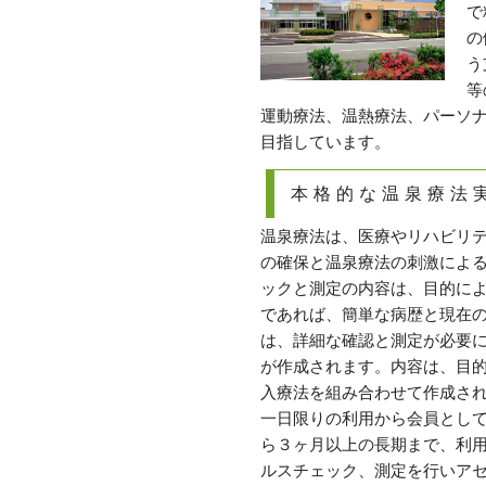
で
の
う
等
運動療法、温熱療法、パーソ
目指しています。
本格的な温泉療法
温泉療法は、医療やリハビリ
の確保と温泉療法の刺激によ
ックと測定の内容は、目的に
であれば、簡単な病歴と現在
は、詳細な確認と測定が必要
が作成されます。内容は、目
入療法を組み合わせて作成さ
一日限りの利用から会員とし
ら３ヶ月以上の長期まで、利
ルスチェック、測定を行いア